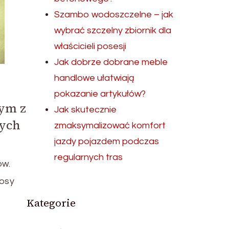
Szambo wodoszczelne – jak
wybrać szczelny zbiornik dla
właścicieli posesji
Jak dobrze dobrane meble
handlowe ułatwiają
pokazanie artykułów?
nym z
Jak skutecznie
nych
zmaksymalizować komfort
jazdy pojazdem podczas
regularnych tras
ów.
rosy
Kategorie