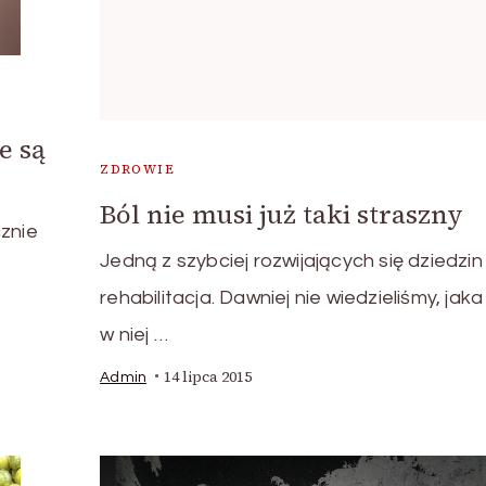
e są
ZDROWIE
Ból nie musi już taki straszny
cznie
Jedną z szybciej rozwijających się dziedzin 
ą
rehabilitacja. Dawniej nie wiedzieliśmy, jak
w niej …
14 lipca 2015
Admin