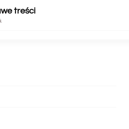
awe treści
.