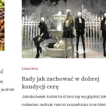
ZDROWIE
ać
Rady jak zachować w dobrej
ej
kondycji cerę
j jednak
Jakakolwiek kobieta stara się wyglądać ja
najlepiej, jednak nieraz popełniają one błę