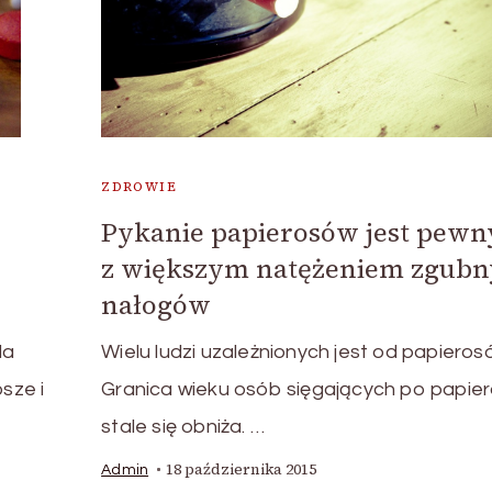
ZDROWIE
Pykanie papierosów jest pew
z większym natężeniem zgub
nałogów
la
Wielu ludzi uzależnionych jest od papieros
sze i
Granica wieku osób sięgających po papie
stale się obniża. …
18 października 2015
Admin