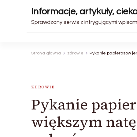
Informacje, artykuły, ciek
Sprawdzony serwis z intrygującymi wpisami
Strona główna
zdrowie
Pykanie papierosów j
ZDROWIE
Pykanie papier
większym nat