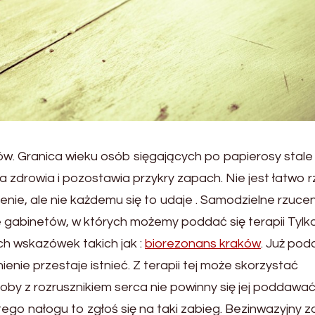
sów. Granica wieku osób sięgających po papierosy stale 
a zdrowia i pozostawia przykry zapach. Nie jest łatwo r
nie, ale nie każdemu się to udaje . Samodzielne rzucen
e gabinetów, w których możemy poddać się terapii Tylk
h wskazówek takich jak :
biorezonans kraków
. Już pod
enie przestaje istnieć. Z terapii tej może skorzystać
soby z rozrusznikiem serca nie powinny się jej poddawać.
ego nałogu to zgłoś się na taki zabieg. Bezinwazyjny z