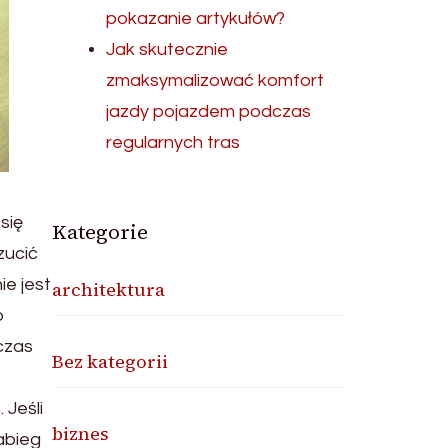
pokazanie artykułów?
Jak skutecznie
zmaksymalizować komfort
jazdy pojazdem podczas
regularnych tras
się
Kategorie
zucić
ie jest
architektura
o
czas
Bez kategorii
 Jeśli
biznes
abieg