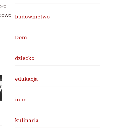
oro
tkowo
budownictwo
Dom
dziecko
edukacja
inne
kulinaria