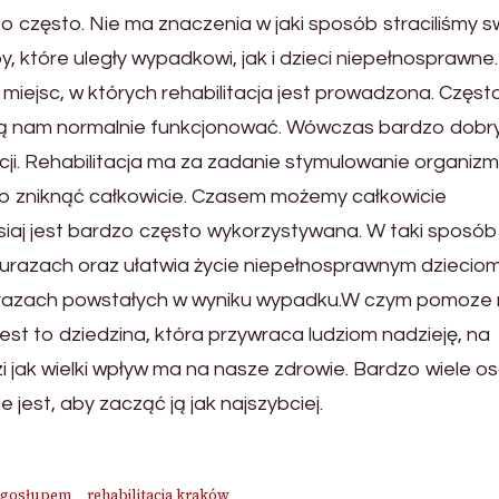
 często. Nie ma znaczenia w jaki sposób straciliśmy s
y, które uległy wypadkowi, jak i dzieci niepełnosprawne.
iejsc, w których rehabilitacja jest prowadzona. Częst
dają nam normalnie funkcjonować. Wówczas bardzo dob
cji. Rehabilitacja ma za zadanie stymulowanie organizm
lub zniknąć całkowicie. Czasem możemy całkowicie
zisiaj jest bardzo często wykorzystywana. W taki sposób
urazach oraz ułatwia życie niepełnosprawnym dzieciom
h urazach powstałych w wyniku wypadku.W czym pomoze
est to dziedzina, która przywraca ludziom nadzieję, na
 jak wielki wpływ ma na nasze zdrowie. Bardzo wiele os
 jest, aby zacząć ją jak najszybciej.
ęgosłupem
rehabilitacja kraków