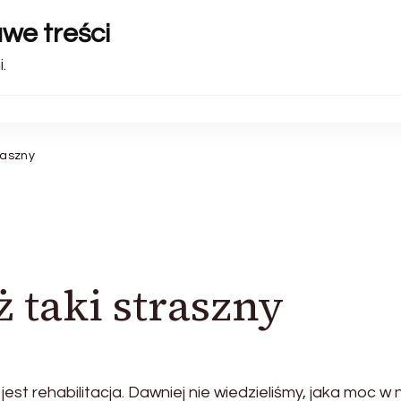
awe treści
.
traszny
ż taki straszny
jest rehabilitacja. Dawniej nie wiedzieliśmy, jaka moc w n