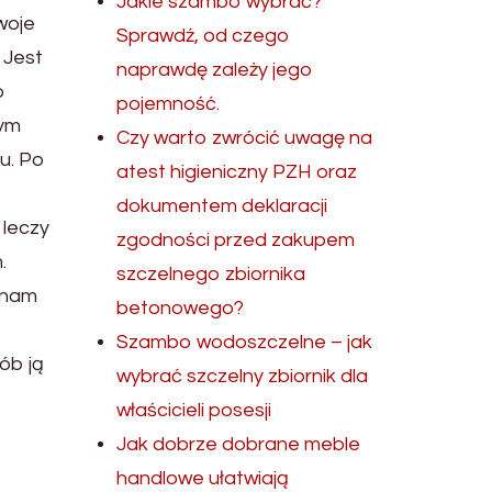
Jakie szambo wybrać?
woje
Sprawdź, od czego
 Jest
naprawdę zależy jego
o
pojemność.
rym
Czy warto zwrócić uwagę na
u. Po
atest higieniczny PZH oraz
dokumentem deklaracji
 leczy
zgodności przed zakupem
.
szczelnego zbiornika
 nam
betonowego?
Szambo wodoszczelne – jak
ób ją
wybrać szczelny zbiornik dla
właścicieli posesji
Jak dobrze dobrane meble
handlowe ułatwiają