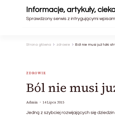
Informacje, artykuły, ciek
Sprawdzony serwis z intrygującymi wpisami
Strona główna
zdrowie
Ból nie musi już taki s
ZDROWIE
Ból nie musi ju
Admin
14 Lipca 2015
Jedną z szybciej rozwijających się dziedzin 