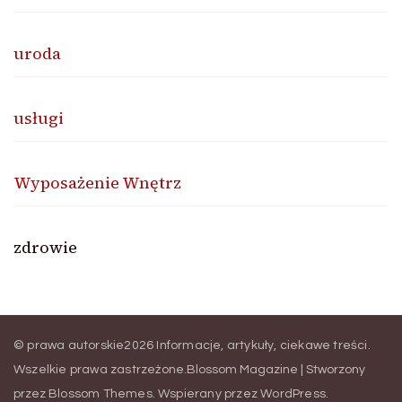
uroda
usługi
Wyposażenie Wnętrz
zdrowie
© prawa autorskie2026
Informacje, artykuły, ciekawe treści
.
Wszelkie prawa zastrzeżone.
Blossom Magazine | Stworzony
przez
Blossom Themes
.
Wspierany przez
WordPress
.