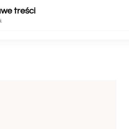
awe treści
.