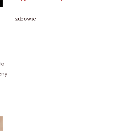
zdrowie
to
zny