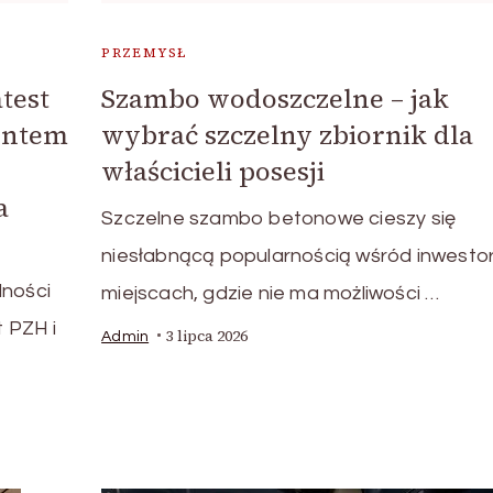
PRZEMYSŁ
test
Szambo wodoszczelne – jak
entem
wybrać szczelny zbiornik dla
właścicieli posesji
a
Szczelne szambo betonowe cieszy się
niesłabnącą popularnością wśród inwesto
dności
miejscach, gdzie nie ma możliwości …
 PZH i
3 lipca 2026
Admin