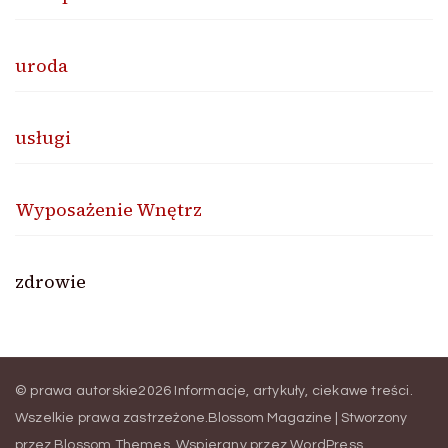
uroda
usługi
Wyposażenie Wnętrz
zdrowie
© prawa autorskie2026
Informacje, artykuły, ciekawe treści
.
Wszelkie prawa zastrzeżone.
Blossom Magazine | Stworzony
przez
Blossom Themes
.
Wspierany przez
WordPress
.