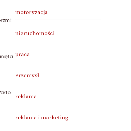
motoryzacja
rzmi:
a
nieruchomości
praca
unięta
Przemysł
Warto
reklama
reklama i marketing