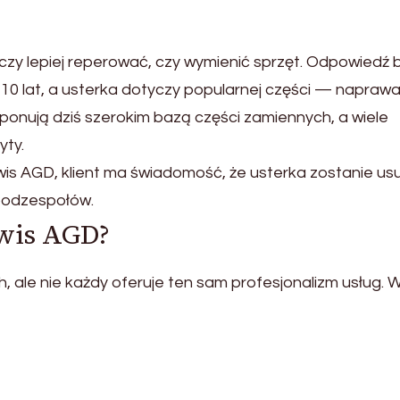
czy lepiej reperować, czy wymienić sprzęt. Odpowiedź b
5–10 lat, a usterka dotyczy popularnej części — napraw
sponują dziś szerokim bazą części zamiennych, a wiele
yty.
wis AGD, klient ma świadomość, że usterka zostanie us
podzespołów.
wis AGD?
, ale nie każdy oferuje ten sam profesjonalizm usług. 