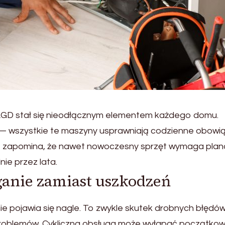
 AGD stał się nieodłącznym elementem każdego domu.
— wszystkie te maszyny usprawniają codzienne obowią
sób zapomina, że nawet nowoczesny sprzęt wymaga pla
nie przez lata.
anie zamiast uszkodzeń
 pojawia się nagle. To zwykle skutek drobnych błędów
roblemów. Cykliczna obsługa może wyłapać początko