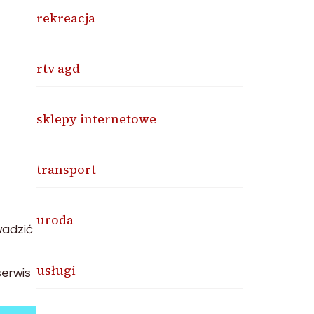
rekreacja
rtv agd
sklepy internetowe
transport
uroda
wadzić
usługi
serwis