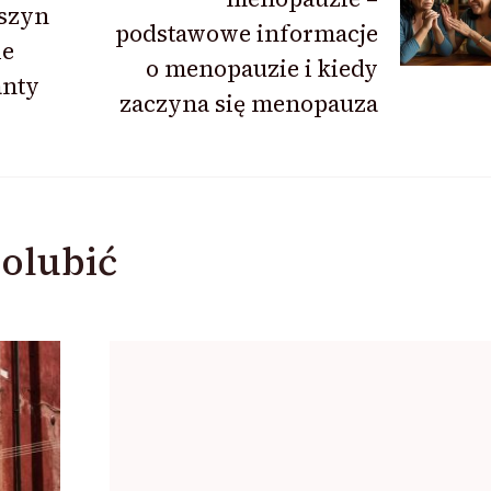
szyn
podstawowe informacje
ie
o menopauzie i kiedy
anty
zaczyna się menopauza
olubić