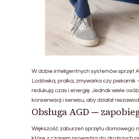
W dobie inteligentnych systemów sprzęt
Lodówka, pralka, zmywarka czy piekarnik 
redukują czas i energię. Jednak wiele o
konserwacji i serwisu, aby działał niezawod
Obsługa AGD — zapobieg
Większość zaburzeń sprzętu domowego nie
które z czasem prowadzą do droższych p