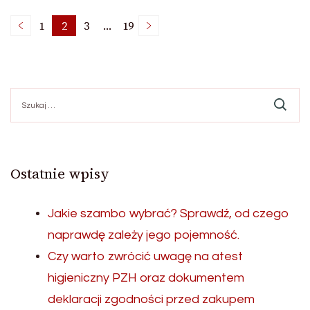
Stronicowanie
1
2
3
…
19
Strona
Strona
Strona
Strona
wpisów
Szukaj:
Ostatnie wpisy
Jakie szambo wybrać? Sprawdź, od czego
naprawdę zależy jego pojemność.
Czy warto zwrócić uwagę na atest
higieniczny PZH oraz dokumentem
deklaracji zgodności przed zakupem